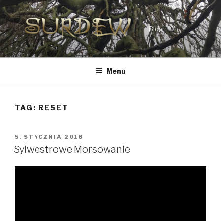
Przejdź
do
treści
Blog
Menu
TAG:
RESET
OPUBLIKOWANE
5. STYCZNIA 2018
W
Sylwestrowe Morsowanie