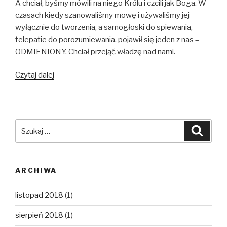
A chciał, byśmy mówili na niego Królu i czcili jak Boga. W
czasach kiedy szanowaliśmy mowę i używaliśmy jej
wyłącznie do tworzenia, a samogłoski do spiewania,
telepatie do porozumiewania, pojawił się jeden z nas –
ODMIENIONY. Chciał przejąć władzę nad nami.
Pan
Czytaj dalej
eeeeeee…
aaaaaaaa…
odszedł
Szukaj:
Szuka
ARCHIWA
listopad 2018
(1)
sierpień 2018
(1)