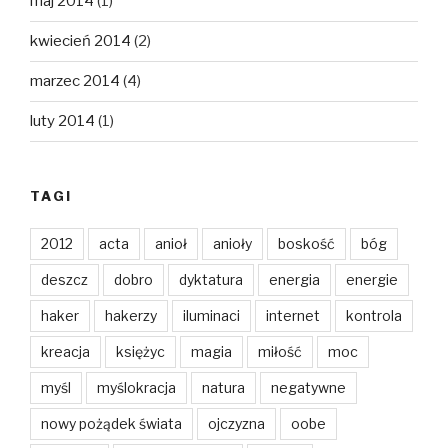
maj 2014
(1)
kwiecień 2014
(2)
marzec 2014
(4)
luty 2014
(1)
TAGI
2012
acta
anioł
anioły
boskość
bóg
deszcz
dobro
dyktatura
energia
energie
haker
hakerzy
iluminaci
internet
kontrola
kreacja
księżyc
magia
miłość
moc
myśl
myślokracja
natura
negatywne
nowy pożądek świata
ojczyzna
oobe