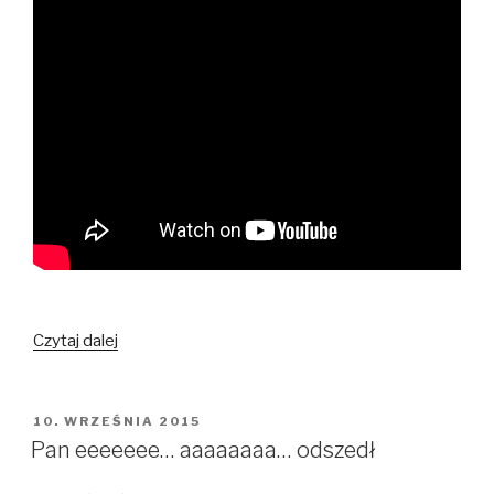
Sylwestrowe
Czytaj dalej
Morsowanie
OPUBLIKOWANE
10. WRZEŚNIA 2015
W
Pan eeeeeee… aaaaaaaa… odszedł