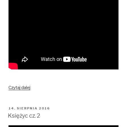
Dziś
Czytaj dalej
zatańczę
na
Dzieciach
OPUBLIKOWANE
14. SIERPNIA 2016
W
Księżyca
Księżyc cz. 2