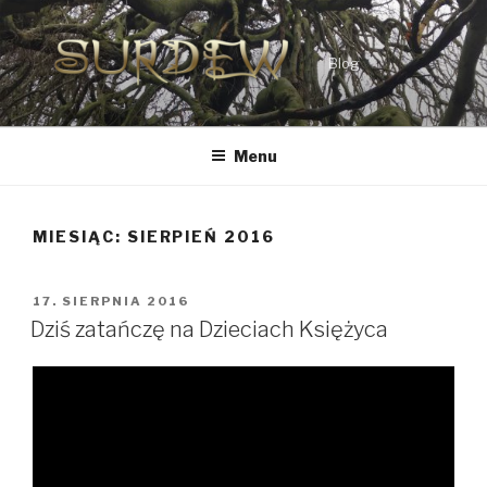
Przejdź
do
treści
Blog
Menu
MIESIĄC:
SIERPIEŃ 2016
OPUBLIKOWANE
17. SIERPNIA 2016
W
Dziś zatańczę na Dzieciach Księżyca