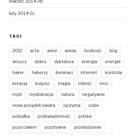
marzec 2014
(4)
luty 2014
(1)
TAGI
2012
acta
anioł
anioły
boskość
bóg
deszcz
dobro
dyktatura
energia
energie
haker
hakerzy
iluminaci
internet
kontrola
kreacja
księżyc
magia
miłość
moc
myśl
myślokracja
natura
negatywne
nowy pożądek świata
ojczyzna
oobe
pobudka
podświadomość
polska
poza ciałem
pozytywne
przebudzenie