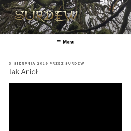
Przejdź
do
treści
Blog
Menu
OPUBLIKOWANE
3. SIERPNIA 2016
PRZEZ
SURDEW
W
Jak Anioł