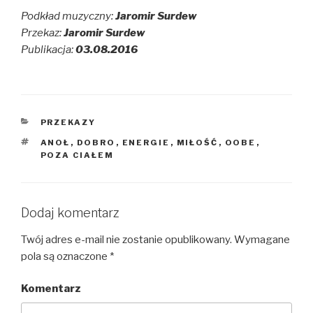
Podkład muzyczny:
Jaromir Surdew
Przekaz:
Jaromir Surdew
Publikacja:
03.08.2016
KATEGORIE
PRZEKAZY
TAGI
ANOŁ
,
DOBRO
,
ENERGIE
,
MIŁOŚĆ
,
OOBE
,
POZA CIAŁEM
Dodaj komentarz
Twój adres e-mail nie zostanie opublikowany.
Wymagane
pola są oznaczone
*
Komentarz