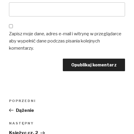
Zapisz moje dane, adres e-mail i witrynę w przeglądarce
aby wypełnić dane podczas pisania kolejnych
komentarzy.
Nawigacja
Poprzedni
POPRZEDNI
wpisu
wpis
Dążenie
Następny
NASTĘPNY
wpis
Księżyc cz. 2