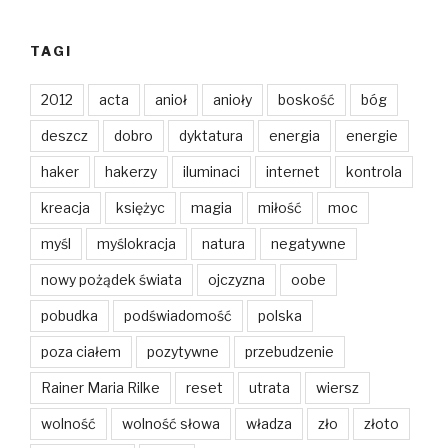
TAGI
2012
acta
anioł
anioły
boskość
bóg
deszcz
dobro
dyktatura
energia
energie
haker
hakerzy
iluminaci
internet
kontrola
kreacja
księżyc
magia
miłość
moc
myśl
myślokracja
natura
negatywne
nowy pożądek świata
ojczyzna
oobe
pobudka
podświadomość
polska
poza ciałem
pozytywne
przebudzenie
Rainer Maria Rilke
reset
utrata
wiersz
wolność
wolność słowa
władza
zło
złoto