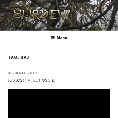
Przejdź
do
treści
Blog
Menu
TAG:
RAJ
OPUBLIKOWANE
30. MAJA 2017
W
Jesteśmy jednością