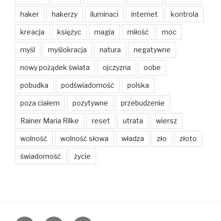
haker
hakerzy
iluminaci
internet
kontrola
kreacja
księżyc
magia
miłość
moc
myśl
myślokracja
natura
negatywne
nowy pożądek świata
ojczyzna
oobe
pobudka
podświadomość
polska
poza ciałem
pozytywne
przebudzenie
Rainer Maria Rilke
reset
utrata
wiersz
wolność
wolność słowa
władza
zło
złoto
świadomość
życie