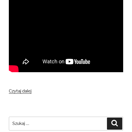
Jesteśmy
Czytaj dalej
jednością
Szukaj:
Szuka