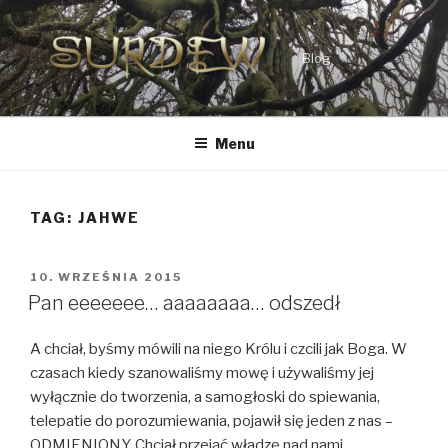
Przejdź
do
treści
Blog
Menu
TAG:
JAHWE
OPUBLIKOWANE
10. WRZEŚNIA 2015
W
Pan eeeeeee… aaaaaaaa… odszedł
A chciał, byśmy mówili na niego Królu i czcili jak Boga. W
czasach kiedy szanowaliśmy mowę i używaliśmy jej
wyłącznie do tworzenia, a samogłoski do spiewania,
telepatie do porozumiewania, pojawił się jeden z nas –
ODMIENIONY. Chciał przejąć władzę nad nami.