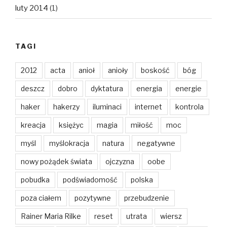
luty 2014
(1)
TAGI
2012
acta
anioł
anioły
boskość
bóg
deszcz
dobro
dyktatura
energia
energie
haker
hakerzy
iluminaci
internet
kontrola
kreacja
księżyc
magia
miłość
moc
myśl
myślokracja
natura
negatywne
nowy pożądek świata
ojczyzna
oobe
pobudka
podświadomość
polska
poza ciałem
pozytywne
przebudzenie
Rainer Maria Rilke
reset
utrata
wiersz