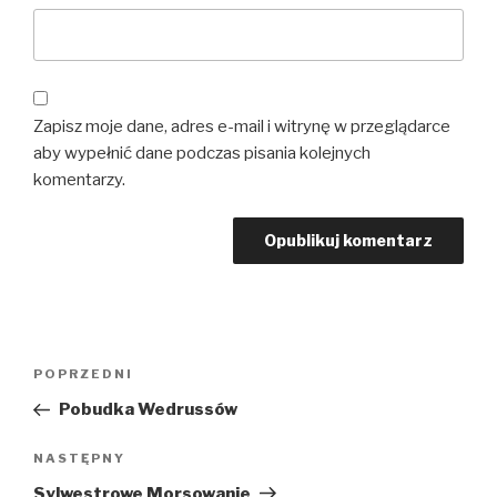
Zapisz moje dane, adres e-mail i witrynę w przeglądarce
aby wypełnić dane podczas pisania kolejnych
komentarzy.
Nawigacja
Poprzedni
POPRZEDNI
wpisu
wpis
Pobudka Wedrussów
Następny
NASTĘPNY
wpis
Sylwestrowe Morsowanie