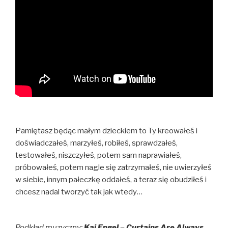
Pamiętasz będąc małym dzieckiem to Ty kreowałeś i
doświadczałeś, marzyłeś, robiłeś, sprawdzałeś,
testowałeś, niszczyłeś, potem sam naprawiałeś,
próbowałeś, potem nagle się zatrzymałeś, nie uwierzyłeś
w siebie, innym pałeczkę oddałeś, a teraz się obudziłeś i
chcesz nadal tworzyć tak jak wtedy…
Podkład muzyczny:
Kai Engel – Curtains Are Always