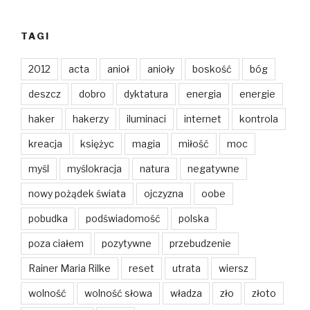
TAGI
2012
acta
anioł
anioły
boskość
bóg
deszcz
dobro
dyktatura
energia
energie
haker
hakerzy
iluminaci
internet
kontrola
kreacja
księżyc
magia
miłość
moc
myśl
myślokracja
natura
negatywne
nowy pożądek świata
ojczyzna
oobe
pobudka
podświadomość
polska
poza ciałem
pozytywne
przebudzenie
Rainer Maria Rilke
reset
utrata
wiersz
wolność
wolność słowa
władza
zło
złoto