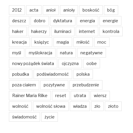
2012
acta
anioł
anioły
boskość
bóg
deszcz
dobro
dyktatura
energia
energie
haker
hakerzy
iluminaci
internet
kontrola
kreacja
księżyc
magia
miłość
moc
myśl
myślokracja
natura
negatywne
nowy pożądek świata
ojczyzna
oobe
pobudka
podświadomość
polska
poza ciałem
pozytywne
przebudzenie
Rainer Maria Rilke
reset
utrata
wiersz
wolność
wolność słowa
władza
zło
złoto
świadomość
życie