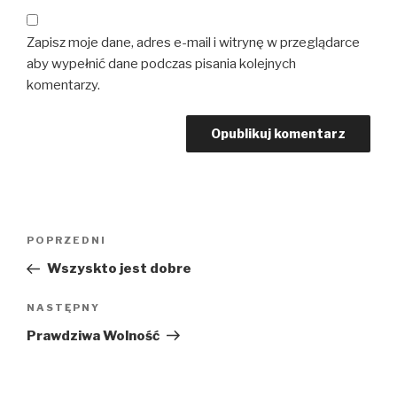
Zapisz moje dane, adres e-mail i witrynę w przeglądarce
aby wypełnić dane podczas pisania kolejnych
komentarzy.
Nawigacja
Poprzedni
POPRZEDNI
wpisu
wpis
Wszyskto jest dobre
Następny
NASTĘPNY
wpis
Prawdziwa Wolność