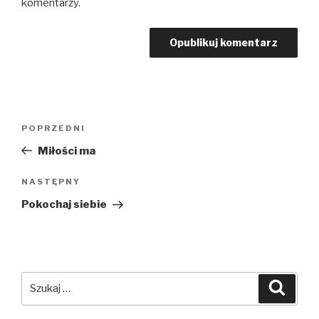
komentarzy.
Nawigacja
Poprzedni
POPRZEDNI
wpisu
wpis
Miłości ma
Następny
NASTĘPNY
wpis
Pokochaj siebie
Szukaj:
Szuka