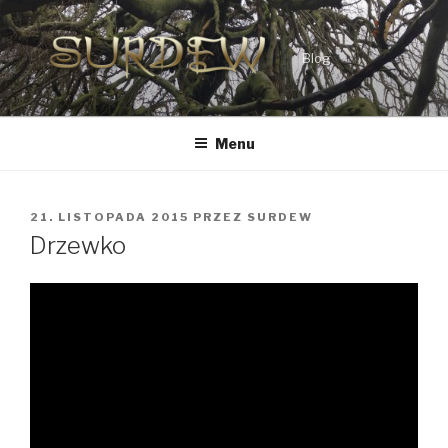
Przejdź
do
treści
Blog
Menu
OPUBLIKOWANE
21. LISTOPADA 2015
PRZEZ
SURDEW
W
Drzewko