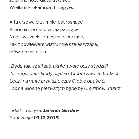
że zimne noce dłuto trwające,
Wielkimi krokami są zbliżające…
A tu drzewo przy mnie jest rosnące,
Które na me okno wciąż patrzące,
Nadal w szacie letniej mnie darzące,
Tak z powiewem wiatru mile szeleszczące,
mówi do mnie tak:
„
Będę tak, aż sił zabraknie, twoje oczy studzić!
Ze zmęczenia, kiedy najdzie, Ciebie zawsze budzić!
Lecz i na mnie przyjdzie czas Ciebie opuścić.
Toć na wiosnę pierwszym będę by Cię zmów utulić!
”
Tekst i muzyka:
Jaromir Surdew
Publikacja:
19.11.2015