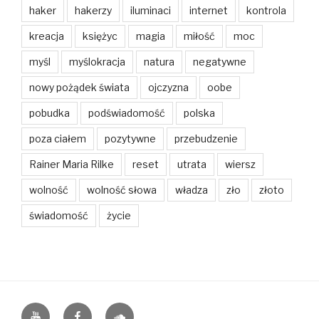
haker
hakerzy
iluminaci
internet
kontrola
kreacja
księżyc
magia
miłość
moc
myśl
myślokracja
natura
negatywne
nowy pożądek świata
ojczyzna
oobe
pobudka
podświadomość
polska
poza ciałem
pozytywne
przebudzenie
Rainer Maria Rilke
reset
utrata
wiersz
wolność
wolność słowa
władza
zło
złoto
świadomość
życie
Youtube
Facebook
SoundCloud