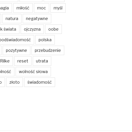
agia
miłość
moc
myśl
natura
negatywne
k świata
ojczyzna
oobe
podświadomość
polska
pozytywne
przebudzenie
Rilke
reset
utrata
lność
wolność słowa
o
złoto
świadomość