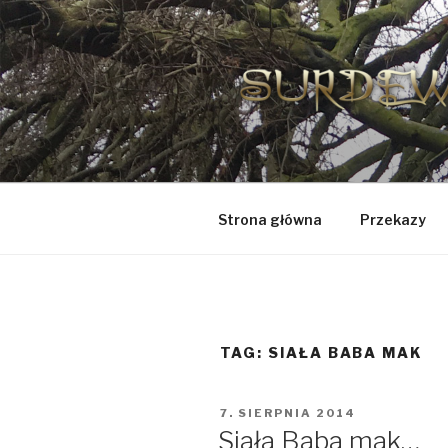
Przejdź
do
treści
Strona główna
Przekazy
TAG:
SIAŁA BABA MAK
OPUBLIKOWANE
7. SIERPNIA 2014
W
Siała Baba mak…