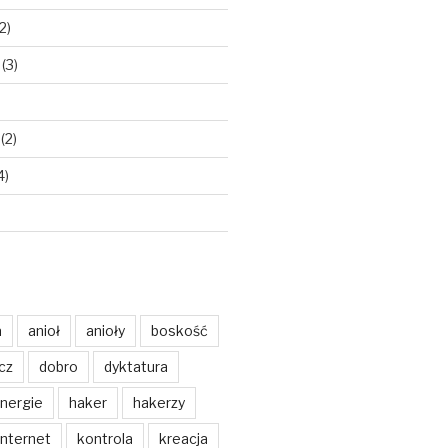
2)
(3)
(2)
4)
a
anioł
anioły
boskość
cz
dobro
dyktatura
nergie
haker
hakerzy
internet
kontrola
kreacja