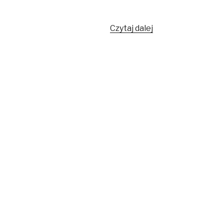
Siała
Czytaj dalej
Baba
mak…