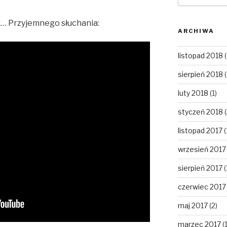
k… Przyjemnego słuchania:
ARCHIWA
listopad 2018
(
sierpień 2018
(
luty 2018
(1)
styczeń 2018
(
listopad 2017
(
wrzesień 2017
sierpień 2017
(
czerwiec 2017
maj 2017
(2)
marzec 2017
(1