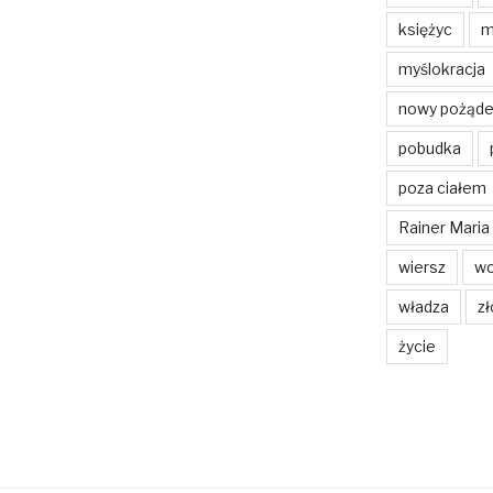
księżyc
m
myślokracja
nowy pożąde
pobudka
poza ciałem
Rainer Maria 
wiersz
wo
władza
zł
życie