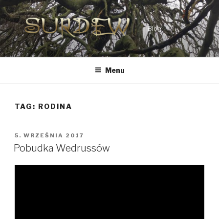
Przejdź
do
treści
Blog
Menu
TAG:
RODINA
OPUBLIKOWANE
5. WRZEŚNIA 2017
W
Pobudka Wedrussów