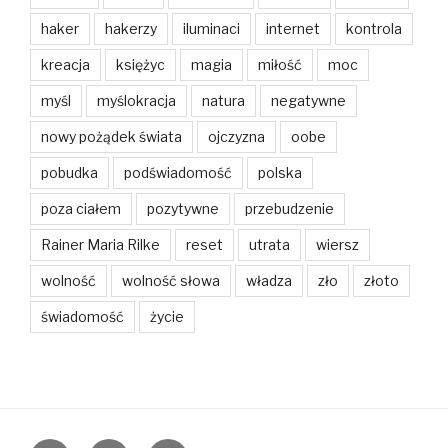
haker
hakerzy
iluminaci
internet
kontrola
kreacja
księżyc
magia
miłość
moc
myśl
myślokracja
natura
negatywne
nowy pożądek świata
ojczyzna
oobe
pobudka
podświadomość
polska
poza ciałem
pozytywne
przebudzenie
Rainer Maria Rilke
reset
utrata
wiersz
wolność
wolność słowa
władza
zło
złoto
świadomość
życie