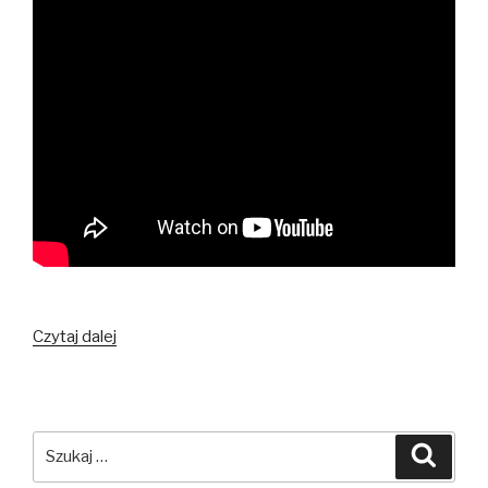
Pobudka
Czytaj dalej
Wedrussów
Szukaj:
Szuka